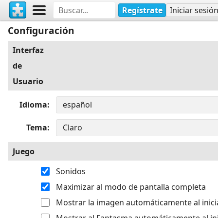
Regístrate
Iniciar sesió
Configuración
Interfaz
de
Usuario
Idioma
Tema
Juego
Sonidos
Maximizar al modo de pantalla completa
Mostrar la imagen automáticamente al inici
Mostrar al Fantasma automáticamente al ini