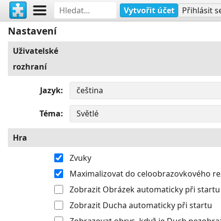
Vytvořit účet
Přihlásit s
Nastavení
Uživatelské
rozhraní
Jazyk
Téma
Hra
Zvuky
Maximalizovat do celoobrazovkového r
Zobrazit Obrázek automaticky při startu
Zobrazit Ducha automaticky při startu
Zobrazovat obrys, když je Duch nezobra