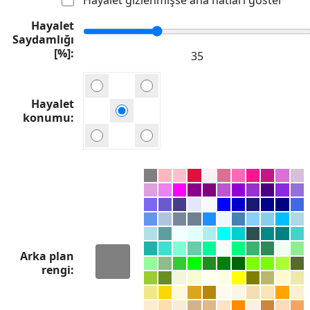
Hayalet
Saydamlığı
[%]
Hayalet
konumu
Arka plan
rengi