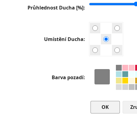
Průhlednost Ducha [%]
Umístění Ducha
Barva pozadí
Zr