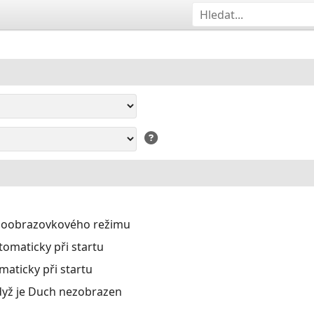
eloobrazovkového režimu
omaticky při startu
aticky při startu
dyž je Duch nezobrazen