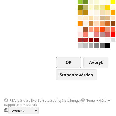
Avbryt
FB
Användarvillkor
Sekretesspolicy
Inställningar
Tema
Hjälp
Rapportera missbruk