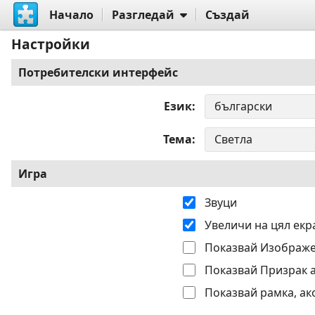
Начало
Разгледай
Създай
Настройки
Потребителски интерфейс
Език
Тема
Игра
Звуци
Увеличи на цял екр
Показвай Изображе
Показвай Призрак 
Показвай рамка, ак