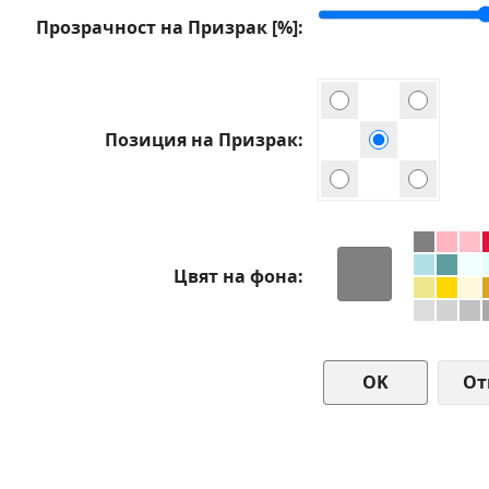
Прозрачност на Призрак [%]
Позиция на Призрак
Цвят на фона
От