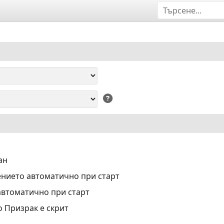
ан
нието автоматично при старт
автоматично при старт
о Призрак е скрит