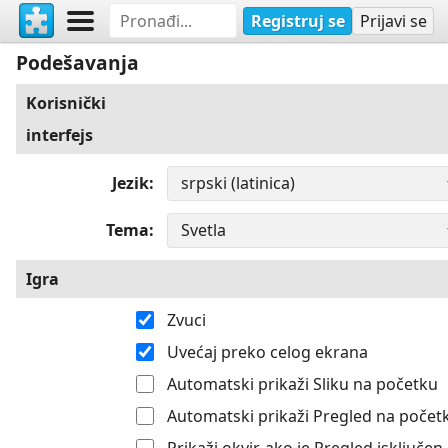
Registruj se
Prijavi se
Podešavanja
Korisnički
interfejs
Jezik
Tema
Igra
Zvuci
Uvećaj preko celog ekrana
Automatski prikaži Sliku na početku
Automatski prikaži Pregled na počet
Prikaži okvir, ako je Pregled isključen