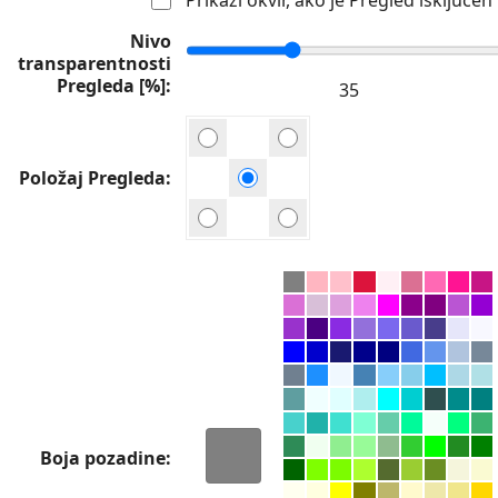
Nivo
transparentnosti
Pregleda [%]
Položaj Pregleda
Boja pozadine