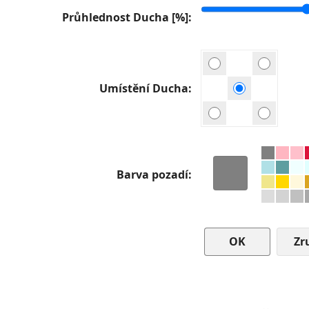
Průhlednost Ducha [%]
Umístění Ducha
Barva pozadí
Zr