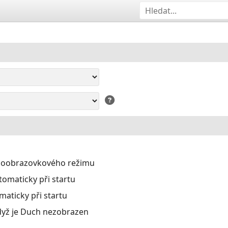
eloobrazovkového režimu
omaticky při startu
aticky při startu
dyž je Duch nezobrazen