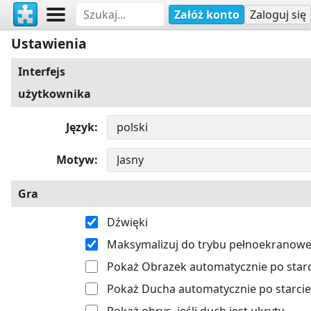
Załóż konto
Zaloguj się
Ustawienia
Interfejs
użytkownika
Język
Motyw
Gra
Dźwięki
Maksymalizuj do trybu pełnoekranow
Pokaż Obrazek automatycznie po starc
Pokaż Ducha automatycznie po starcie
Pokaż obrys, jeśli duch jest ukryty