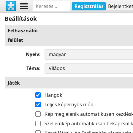
Regisztrálás
Bejelentke
Beállítások
Felhasználói
felület
Nyelv
Téma
Játék
Hangok
Teljes képernyős mód
Kép megjelenik automatikusan kezdés
Szellemkép automatikusan bekapcsol k
Keret látszik, ha Szellemkép el van rejtv