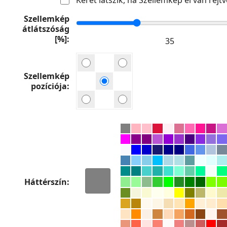
Szellemkép
átlátszóság
[%]
Szellemkép
pozíciója
Háttérszín