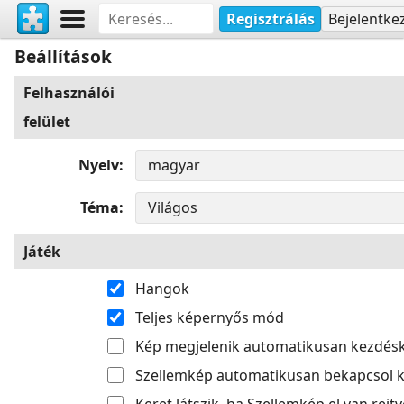
Regisztrálás
Bejelentke
Beállítások
Felhasználói
felület
Nyelv
Téma
Játék
Hangok
Teljes képernyős mód
Kép megjelenik automatikusan kezdés
Szellemkép automatikusan bekapcsol k
Keret látszik, ha Szellemkép el van rejtv