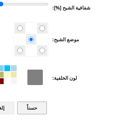
شفافية الشبح [%]
موضع الشبح
لون الخلفية
إلغ