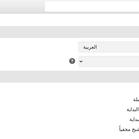
لة
بداية
داية
ح مخفياً