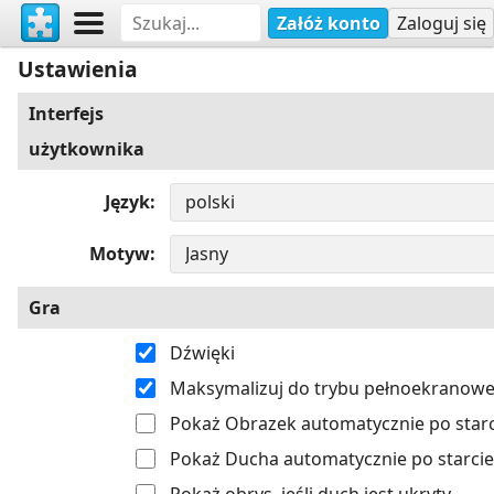
Załóż konto
Zaloguj się
Ustawienia
Interfejs
użytkownika
Język
Motyw
Gra
Dźwięki
Maksymalizuj do trybu pełnoekranow
Pokaż Obrazek automatycznie po starc
Pokaż Ducha automatycznie po starcie
Pokaż obrys, jeśli duch jest ukryty