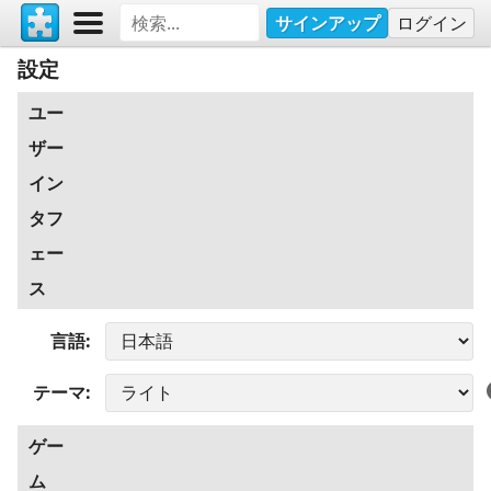
サインアップ
ログイン
設定
ユー
ザー
イン
タフ
ェー
ス
言語
テーマ
ゲー
ム