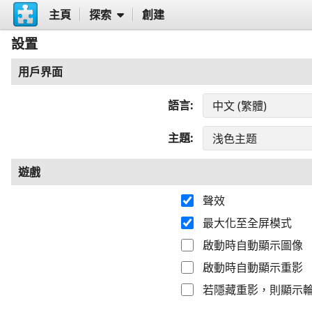
主頁
探索
創建
設置
用戶界面
語言
主題
遊戲
聲效
最大化至全屏模式
啟動時自動顯示圖像
啟動時自動顯示重影
若隱藏重影，則顯示