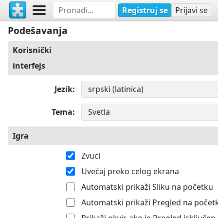
Registruj se
Prijavi se
Podešavanja
Korisnički
interfejs
Jezik
Tema
Igra
Zvuci
Uvećaj preko celog ekrana
Automatski prikaži Sliku na početku
Automatski prikaži Pregled na počet
Prikaži okvir, ako je Pregled isključen