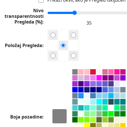
Nivo
transparentnosti
Pregleda [%]
Položaj Pregleda
Boja pozadine