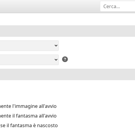
nte l'immagine all'avvio
te il fantasma all'avvio
se il fantasma è nascosto