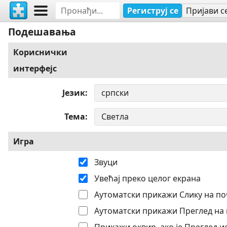
Региструј се
Пријави с
Подешавања
Кориснички
интерфејс
Језик
Тема
Игра
Звуци
Увећај преко целог екрана
Аутоматски прикажи Слику на по
Аутоматски прикажи Преглед на 
Прикажи оквир, ако је Преглед 