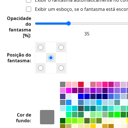
Exibir um esboço, se o fantasma está esco
Opacidade
do
fantasma
[%]
Posição do
fantasma
Cor de
fundo