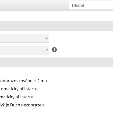
eloobrazovkového režimu
omaticky při startu
aticky při startu
dyž je Duch nezobrazen