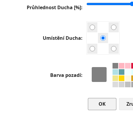
Průhlednost Ducha [%]
Umístění Ducha
Barva pozadí
Zr