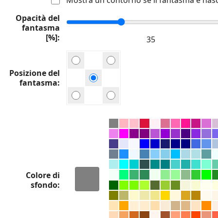
Opacità del
fantasma
[%]
Posizione del
fantasma
Colore di
sfondo