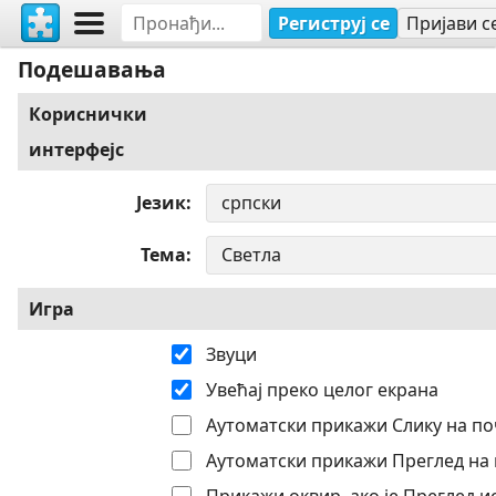
Региструј се
Пријави с
Подешавања
Кориснички
интерфејс
Језик
Тема
Игра
Звуци
Увећај преко целог екрана
Аутоматски прикажи Слику на по
Аутоматски прикажи Преглед на 
Прикажи оквир, ако је Преглед 