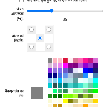
घोस्ट
अस्पष्टता
[%]
घोस्ट की
स्थिति
बैकग्राउंड का
रंग