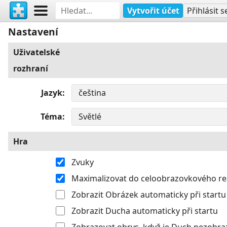
Vytvořit účet
Přihlásit s
Nastavení
Uživatelské
rozhraní
Jazyk
Téma
Hra
Zvuky
Maximalizovat do celoobrazovkového r
Zobrazit Obrázek automaticky při startu
Zobrazit Ducha automaticky při startu
Zobrazovat obrys, když je Duch nezobra