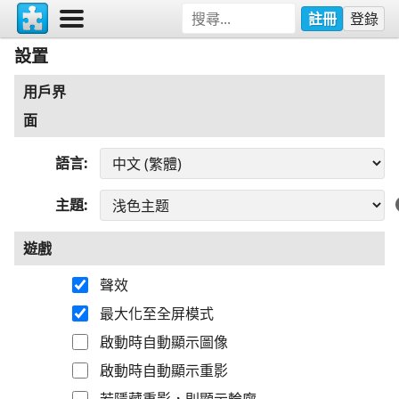
註冊
登錄
設置
用戶界
面
語言
主題
遊戲
聲效
最大化至全屏模式
啟動時自動顯示圖像
啟動時自動顯示重影
若隱藏重影，則顯示輪廓