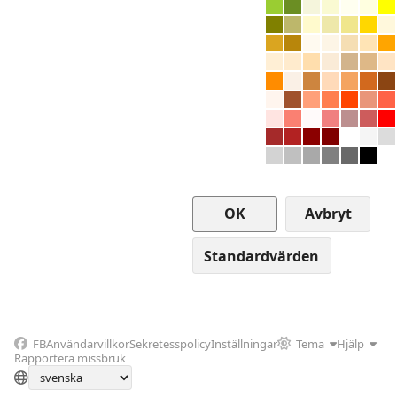
Avbryt
FB
Användarvillkor
Sekretesspolicy
Inställningar
Tema
Hjälp
Rapportera missbruk