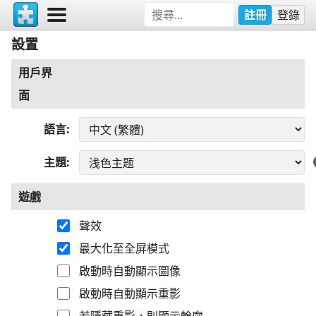
註冊
登錄
設置
用戶界
面
語言
主題
遊戲
聲效
最大化至全屏模式
啟動時自動顯示圖像
啟動時自動顯示重影
若隱藏重影，則顯示輪廓