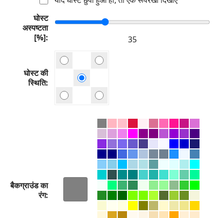
घोस्ट
अस्पष्टता
[%]
घोस्ट की
स्थिति
बैकग्राउंड का
रंग