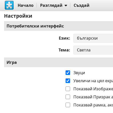
Начало
Разгледай
Създай
Настройки
Потребителски интерфейс
Език
Тема
Игра
Звуци
Увеличи на цял екр
Показвай Изображе
Показвай Призрак 
Показвай рамка, ак