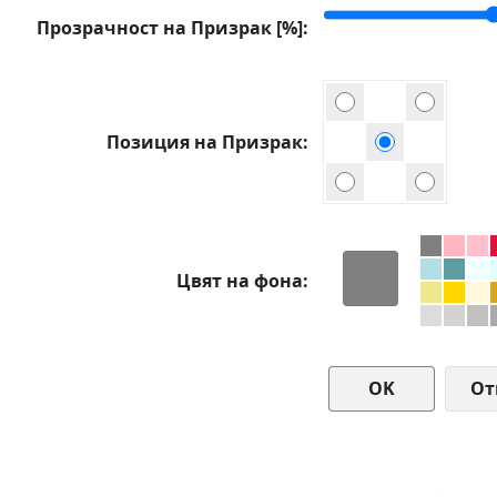
Прозрачност на Призрак [%]
Позиция на Призрак
Цвят на фона
От