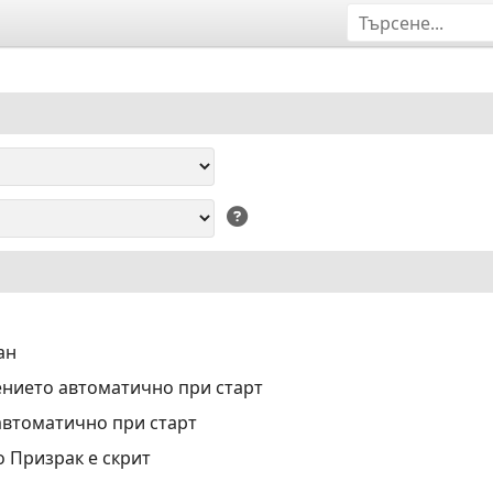
ан
нието автоматично при старт
автоматично при старт
о Призрак е скрит