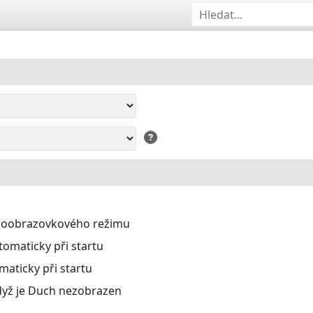
eloobrazovkového režimu
omaticky při startu
aticky při startu
dyž je Duch nezobrazen