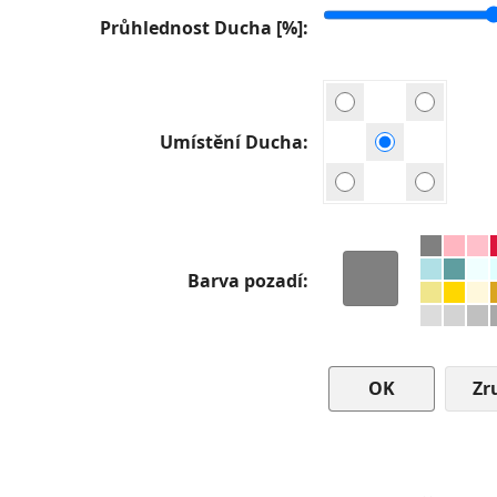
Průhlednost Ducha [%]
Umístění Ducha
Barva pozadí
Zr