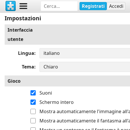
Registrati
Accedi
Impostazioni
Interfaccia
utente
Lingua
Tema
Gioco
Suoni
Schermo intero
Mostra automaticamente l'immagine all'
Mostra automaticamente il fantasma all'
Mostra un contorno se il fantasma è nas