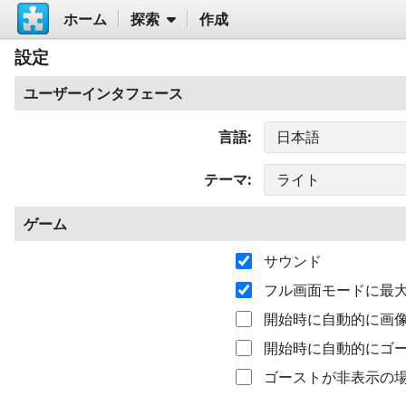
ホーム
探索
作成
設定
ユーザーインタフェース
言語
テーマ
ゲーム
サウンド
フル画面モードに最
開始時に自動的に画
開始時に自動的にゴ
ゴーストが非表示の