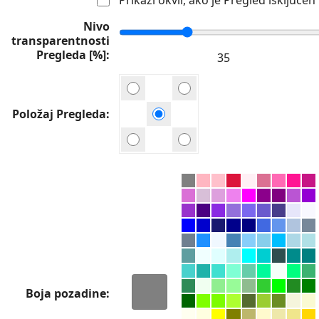
Nivo
transparentnosti
Pregleda [%]
Položaj Pregleda
Boja pozadine