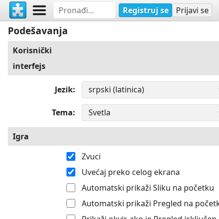
Registruj se
Prijavi se
Podešavanja
Korisnički
interfejs
Jezik
Tema
Igra
Zvuci
Uvećaj preko celog ekrana
Automatski prikaži Sliku na početku
Automatski prikaži Pregled na počet
Prikaži okvir, ako je Pregled isključen