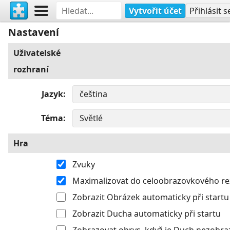
Vytvořit účet
Přihlásit s
Nastavení
Uživatelské
rozhraní
Jazyk
Téma
Hra
Zvuky
Maximalizovat do celoobrazovkového r
Zobrazit Obrázek automaticky při startu
Zobrazit Ducha automaticky při startu
Zobrazovat obrys, když je Duch nezobra