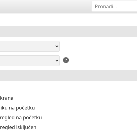
ekrana
liku na početku
Pregled na početku
Pregled isključen