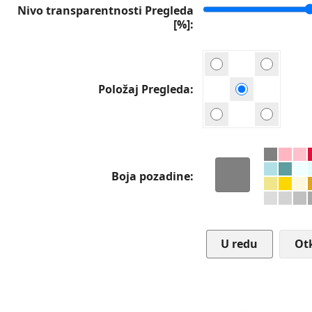
Nivo transparentnosti Pregleda
[%]
Položaj Pregleda
Boja pozadine
Ot