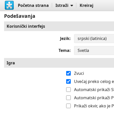
Početna strana
Istraži
Kreiraj
Podešavanja
Korisnički interfejs
Jezik
Tema
Igra
Zvuci
Uvećaj preko celog 
Automatski prikaži S
Automatski prikaži 
Prikaži okvir, ako je 