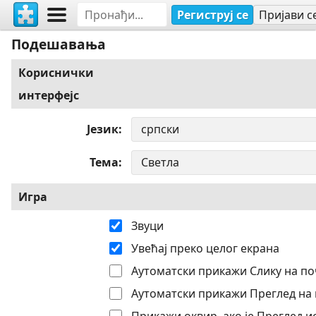
Региструј се
Пријави с
Подешавања
Кориснички
интерфејс
Језик
Тема
Игра
Звуци
Увећај преко целог екрана
Аутоматски прикажи Слику на по
Аутоматски прикажи Преглед на 
Прикажи оквир, ако је Преглед 