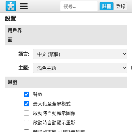
註冊
登錄
設置
用戶界
面
語言
主題
遊戲
聲效
最大化至全屏模式
啟動時自動顯示圖像
啟動時自動顯示重影
若隱藏重影，則顯示輪廓