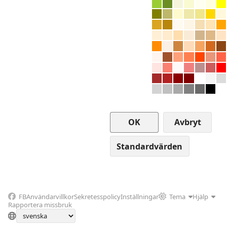
Avbryt
FB
Användarvillkor
Sekretesspolicy
Inställningar
Tema
Hjälp
Rapportera missbruk