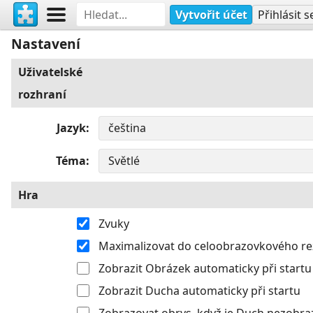
Vytvořit účet
Přihlásit s
Nastavení
Uživatelské
rozhraní
Jazyk
Téma
Hra
Zvuky
Maximalizovat do celoobrazovkového r
Zobrazit Obrázek automaticky při startu
Zobrazit Ducha automaticky při startu
Zobrazovat obrys, když je Duch nezobra