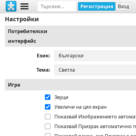
Регистрация
Вход
Настройки
Потребителски
интерфейс
Език
Тема
Игра
Звуци
Увеличи на цял екран
Показвай Изображението автома
Показвай Призрак автоматично п
Показвай рамка, ако Призрак е ск