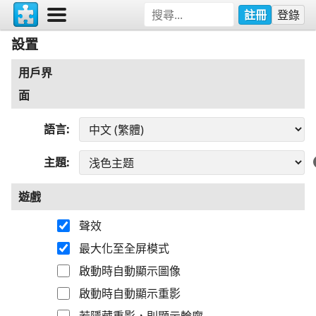
註冊
登錄
設置
用戶界
面
語言
主題
遊戲
聲效
最大化至全屏模式
啟動時自動顯示圖像
啟動時自動顯示重影
若隱藏重影，則顯示輪廓