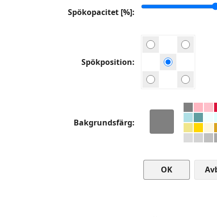
Spökopacitet [%]
Spökposition
Bakgrundsfärg
Av