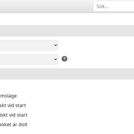
ärmsläge
kt vid start
skt vid start
öket är dolt