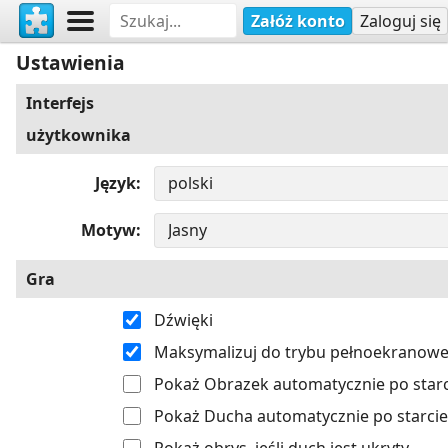
Załóż konto
Zaloguj się
Ustawienia
Interfejs
użytkownika
Język
Motyw
Gra
Dźwięki
Maksymalizuj do trybu pełnoekranow
Pokaż Obrazek automatycznie po starc
Pokaż Ducha automatycznie po starcie
Pokaż obrys, jeśli duch jest ukryty