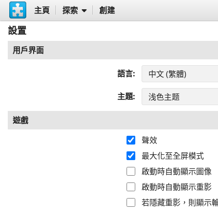
主頁
探索
創建
設置
用戶界面
語言
主題
遊戲
聲效
最大化至全屏模式
啟動時自動顯示圖像
啟動時自動顯示重影
若隱藏重影，則顯示