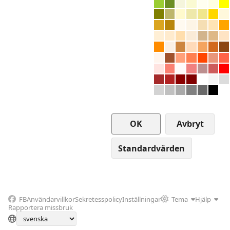
Avbryt
FB
Användarvillkor
Sekretesspolicy
Inställningar
Tema
Hjälp
Rapportera missbruk