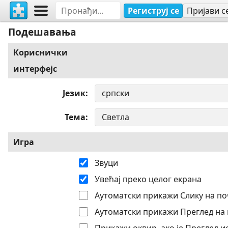
Региструј се
Пријави с
Подешавања
Кориснички
интерфејс
Језик
Тема
Игра
Звуци
Увећај преко целог екрана
Аутоматски прикажи Слику на по
Аутоматски прикажи Преглед на 
Прикажи оквир, ако је Преглед 