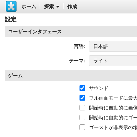
ホーム
探索
作成
設定
ユーザーインタフェース
言語
テーマ
ゲーム
サウンド
フル画面モードに最
開始時に自動的に画
開始時に自動的にゴ
ゴーストが非表示の