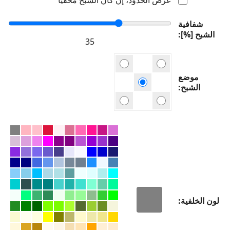
شفافية
الشبح [%]
موضع
الشبح
لون الخلفية