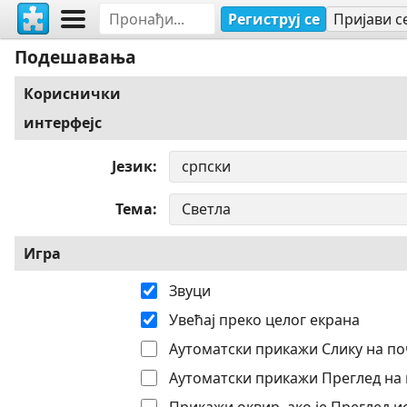
Региструј се
Пријави с
Подешавања
Кориснички
интерфејс
Језик
Тема
Игра
Звуци
Увећај преко целог екрана
Аутоматски прикажи Слику на по
Аутоматски прикажи Преглед на 
Прикажи оквир, ако је Преглед 