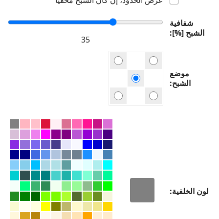
شفافية
الشبح [%]
موضع
الشبح
لون الخلفية